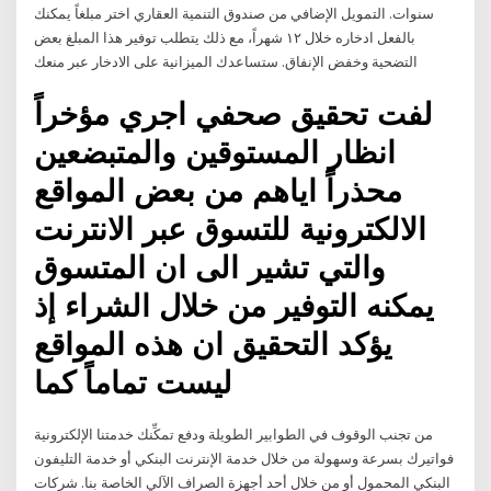
سنوات. التمويل الإضافي من صندوق التنمية العقاري اختر مبلغاً يمكنك
بالفعل ادخاره خلال ١٢ شهراً، مع ذلك يتطلب توفير هذا المبلغ بعض
التضحية وخفض الإنفاق. ستساعدك الميزانية على الادخار عبر منعك
لفت تحقيق صحفي اجري مؤخراً
انظار المستوقين والمتبضعين
محذراً اياهم من بعض المواقع
الالكترونية للتسوق عبر الانترنت
والتي تشير الى ان المتسوق
يمكنه التوفير من خلال الشراء إذ
يؤكد التحقيق ان هذه المواقع
ليست تماماً كما
تمكِّنك خدمتنا الإلكترونية‏‎ ‎‏من تجنب الوقوف في الطوابير الطويلة ودفع
فواتيرك بسرعة وسهولة من خلال خدمة الإنترنت البنكي أو خدمة التليفون
البنكي المحمول أو من خلال أحد أجهزة الصراف الآلي الخاصة بنا. شركات