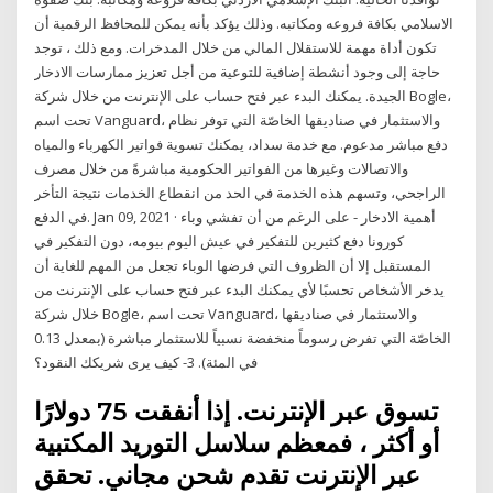
الاسلامي بكافة فروعه ومكاتبه. وذلك يؤكد بأنه يمكن للمحافظ الرقمية أن
تكون أداة مهمة للاستقلال المالي من خلال المدخرات. ومع ذلك ، توجد
حاجة إلى وجود أنشطة إضافية للتوعية من أجل تعزيز ممارسات الادخار
الجيدة. يمكنك البدء عبر فتح حساب على الإنترنت من خلال شركة Bogle،
تحت اسم Vanguard، والاستثمار في صناديقها الخاصّة التي توفر نظام
دفع مباشر مدعوم. مع خدمة سداد، يمكنك تسوية فواتير الكهرباء والمياه
والاتصالات وغيرها من الفواتير الحكومية مباشرةً من خلال مصرف
الراجحي، وتسهم هذه الخدمة في الحد من انقطاع الخدمات نتيجة التأخر
في الدفع. Jan 09, 2021 · أهمية الادخار - على الرغم من أن تفشي وباء
كورونا دفع كثيرين للتفكير في عيش اليوم بيومه، دون التفكير في
المستقبل إلا أن الظروف التي فرضها الوباء تجعل من المهم للغاية أن
يدخر الأشخاص تحسبًا لأي يمكنك البدء عبر فتح حساب على الإنترنت من
خلال شركة Bogle، تحت اسم Vanguard، والاستثمار في صناديقها
الخاصّة التي تفرض رسوماً منخفضة نسبياً للاستثمار مباشرة (بمعدل 0.13
في المئة). 3- كيف يرى شريكك النقود؟
تسوق عبر الإنترنت. إذا أنفقت 75 دولارًا
أو أكثر ، فمعظم سلاسل التوريد المكتبية
عبر الإنترنت تقدم شحن مجاني. تحقق