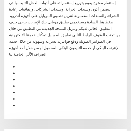
إستثمار مفتوح يقوم بتوزيع إستثماراته على أدوات الدخل الثابت والتي
تتضمن أذون وسندات الخزانة، وسندات الشركات، وإتفاقيات إعادة
الشراء، والسندات المضمونة لتنزيل تطبيق الموبايل على أجهزة أندرويد
اضغط هنا. السادة مستخدمي تطبيق موبايل بنك الإنترنت يرجى حذف
التطبيق الحالي لديكم وتنزيل النسخة الجديدة من التطبيق من خلال
الرابط التالي تطبيق الموبايل تمكِّنك خدمتنا الإلكترونية‏‎ ‎‏من تجنب الوقوف
في الطوابير الطويلة ودفع فواتيرك بسرعة وسهولة من خلال خدمة
الإنترنت البنكي أو خدمة التليفون البنكي المحمول أو من خلال أحد أجهزة
الصراف الآلي الخاصة بنا.