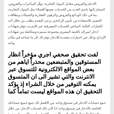
الادخار والقروض مقابل البنوك التجارية: توفّر المدّخرات والقروض،
المشار إليها باسم العديد من الخدمات نفسها للعملاء مثل البنوك التجارية،
بما في ذلك الودائع والقروض والرهون العقارية والشيكات وبطاقات
الخصم. للاستفادة من تأمين الراجحي يرجى التقدم بطلب من خلال أحد
الخيارات التالية: المباشر للخدمات المصرفية عبر الإنترنت توفر شهادات
ادخار اميرالد بالجنية المصري مجموعة متميزة ومتكاملة من شهادات
الإيداع، وذلك عبر اختيارات متعددة للادخار توفر لك كل ما تحتاجه في مكان
واحد.
لفت تحقيق صحفي اجري مؤخراً انظار
المستوقين والمتبضعين محذراً اياهم من
بعض المواقع الالكترونية للتسوق عبر
الانترنت والتي تشير الى ان المتسوق
يمكنه التوفير من خلال الشراء إذ يؤكد
التحقيق ان هذه المواقع ليست تماماً كما
جمع حسابات الادخار في صندوق واحد. من الافضل لك جمع جميع حساباتك
الخاصة بالادخار في صندوق واحد اذا كان ذلك لخدمات الادخار: من خلال
نوافذنا الحالية: البنك الإسلامي الأردني بكافة فروعه ومكاتبه. بنك صفوة