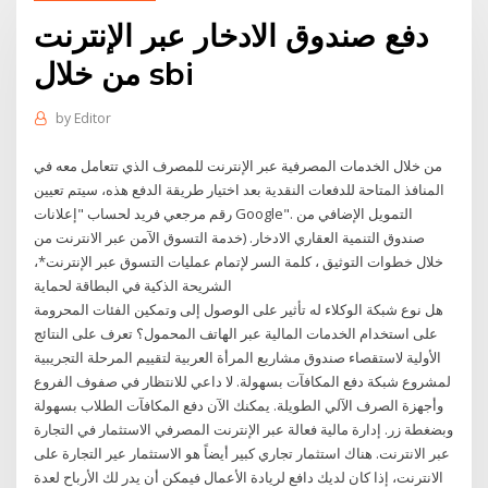
دفع صندوق الادخار عبر الإنترنت
من خلال sbi
by
Editor
من خلال الخدمات المصرفية عبر الإنترنت للمصرف الذي تتعامل معه في
المنافذ المتاحة للدفعات النقدية بعد اختيار طريقة الدفع هذه، سيتم تعيين
رقم مرجعي فريد لحساب "إعلانات Google". التمويل الإضافي من
صندوق التنمية العقاري الادخار. (خدمة التسوق الآمن عبر الانترنت من
خلال خطوات التوثيق ، كلمة السر لإتمام عمليات التسوق عبر الإنترنت*،
الشريحة الذكية في البطاقة لحماية
هل نوع شبكة الوكلاء له تأثير على الوصول إلى وتمكين الفئات المحرومة
على استخدام الخدمات المالية عبر الهاتف المحمول؟ تعرف على النتائج
الأولية لاستقصاء صندوق مشاريع المرأة العربية لتقييم المرحلة التجريبية
لمشروع شبكة دفع المكافآت بسهولة. لا داعي للانتظار في صفوف الفروع
وأجهزة الصرف الآلي الطويلة. يمكنك الآن دفع المكافآت الطلاب بسهولة
وبضغطة زر. إدارة مالية فعالة عبر الإنترنت المصرفي الاستثمار في التجارة
عبر الانترنت. هناك استثمار تجاري كبير أيضاً هو الاستثمار عير التجارة على
الانترنت، إذا كان لديك دافع لريادة الأعمال فيمكن أن يدر لك الأرباح لعدة