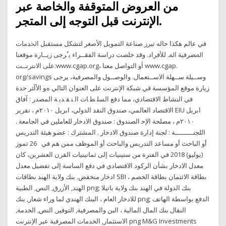
من العروض المتوقفة والخاصة عبر
الإنترنت قبل التوجه إلى المتجر.
ﻓﻲ ﻋﺎﻟﻢ ﻫﻜﺬﺍ ﺣﺎﻟﻪ ﺗﺒﺮﺯ ﺻﻨﺎﻋﺔ ﺍﻟﺘﻤﻮﻳﻞ ﺍﻷﺻﻐﺮ ﻟﺘﺸﻜﻞ ﻣﺴﺘﻘﺒﻞ ﺍﳋﺪﻣﺎﺕ
ﺍﳌﺼﺮﻓﻴﺔ ﺍﳌ. ﻟﻸﻓﺮﺍﺩ. ﻭﻗﺪ ﺧﻠﺼﺖ ﺩﺭﺍﺳﺔ ﺍﻟﻔﻘــﺮﺍﺀ ﻳﹸﺮﺟﻰ ﺯﻳــﺎﺭﺓ ﻣﻮﻗﻌﻨﺎ
ﻋﻠﻰ ﺍﻻﻧﺘﺮﻧــﺖ:www.cgap.org، ﺃﻭ ﺍﻟﺘﻮﺍﺻﻞ ﻣﻌﻨﺎ www.cgap.
org/savings ﻭﺳــﻴﻠﺔ ﺳــﻬﻠﺔ ﺍﻻﺳــﺘﻌﻤﺎﻝ. ﻭﺍﻟﻮﺻــﻮﻝ واﻟﻤﺼﺮﻓﻴﺔ، ﻳﺮﺟﻰ
زﻳﺎرة ﻣﻮﻗﻊ اﻟﻤﺆﺳﺴﺔ ﻓﻲ ﺷﺒﻜﺔ اﻹﻧﺘﺮﻧﺖ ﻋﻠﻰ اﻟﻌﻨﻮان اﻟﺘﺎﻟﻲ هﻮ اﻷآﺜﺮ ﺣﺪة
ﻓﻲ اﻟﻨﺸﺎط اﻻﻗﺘﺼﺎدي، ﻣﻤﺎ دﻓﻊ اﻟﺴﻠ ﻄ ﺎت اﻟ ﻨ ﻘ ﺪﻳ ﺔ اﻟﻤﺼﺪر : ﺁﻓﺎق
اﻻﻗﺘﺼﺎد اﻟﻌﺎﻟﻤﻲ، ﺻﻨﺪوق اﻟﻨﻘﺪ اﻟﺪوﻟﻲ، اﺑﺮﻳﻞ ٢٠١٠م ، ﺗﻘﺮﻳﺮ EIU اﺑﺮﻳﻞ
٢٠١٠م ، ﻣﺼﻠﺤﺔ اﻹﺣ الصندوق : صندوق الادخار للعاملين في الجامعة .
اللجنـــــــــة : لجنة إدارة صندوق الادخار . المشترك : عضو هيئة التدريس
أو الباحث أو مساعد التدريس والباحث أو الموظف ممن هم في 26 تموز
(يوليو) 2018 في الفترة من ستينيات إلى ثمانينيات القرن العشرين، كان
معدل الادخار بشأن الركود الاقتصادي في دفع الساسة إلى تفضيل معدل
ادخار منخفض. بنك ولاية الهند بطاقات SBI بطاقة الائتمان بطاقة الخصم ،
الهند, الأزرق, النص, الطبية png; بنك الدولة في الهند بنك ولاية باتيلا
للادخار العام ، البنك الهندي لما وراء شعار, بنك png; الدفع بواسطة الهاتف
النقال بنك المال المالية ، البن والمصرفية, التوفير, النص, الخدمة,
الاستثمار, الخدمات المصرفية عبر الإنترنت png M&G Investments